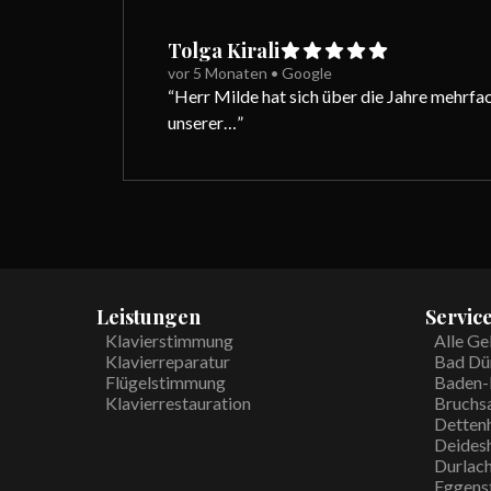
Tolga Kirali
vor 5 Monaten
•
Google
“
Herr Milde hat sich über die Jahre mehrfa
unserer…
”
Leistungen
Servic
Klavierstimmung
Alle Ge
Klavierreparatur
Bad Dü
Flügelstimmung
Baden-
Klavierrestauration
Bruchs
Detten
Deides
Durlac
Eggenst