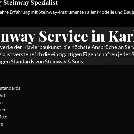
Steinway Spezialist
ahre Erfahrung mit Steinway-Instrumenten aller Modelle und Bauj
inway Service in Ka
erke der Klavierbaukunst, die höchste Ansprüche an Servi
alist verstehe ich die einzigartigen Eigenschaften jedes
gen Standards von Steinway & Sons.
standards
art
en
ren
itte
ge