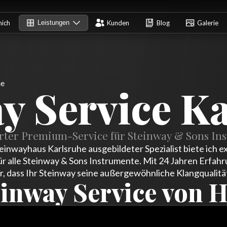
mich
Leistungen
Kunden
Blog
Galerie
he
y Service K
erter Premium-Service für Steinway & Sons In
teinwayhaus Karlsruhe ausgebildeter Spezialist biete ich e
ür alle Steinway & Sons Instrumente. Mit 24 Jahren Erfah
ür, dass Ihr Steinway seine außergewöhnliche Klangqualität
inway Service von H