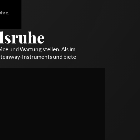
ahre.
rlsruhe
ce und Wartung stellen. Als im
 Steinway-Instruments und biete