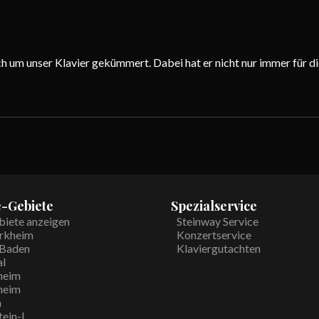
ch um unser Klavier gekümmert. Dabei hat er nicht nur immer für 
e-Gebiete
Spezialservice
biete anzeigen
Steinway Service
rkheim
Konzertservice
Baden
Klaviergutachten
al
heim
heim
h
ein-L.