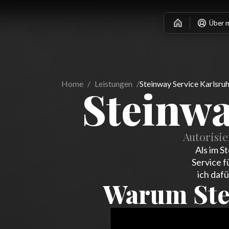
Über 
Home
/
Leistungen
/
Steinway Service Karlsru
Steinwa
Autorisi
Als im S
Service f
ich daf
Warum Ste