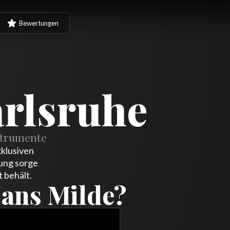
Bewertungen
arlsruhe
strumente
xklusiven
rung sorge
 behält.
ans Milde?