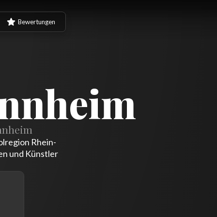
Bewertungen
annheim
annheim
lregion Rhein-
en und Künstler