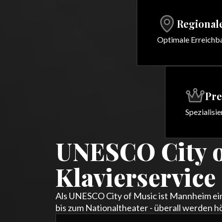
Regional
Optimale Erreichba
Pr
Spezialisi
UNESCO City o
Klavierservice
Als UNESCO City of Music ist Mannheim ei
bis zum Nationaltheater - überall werden 