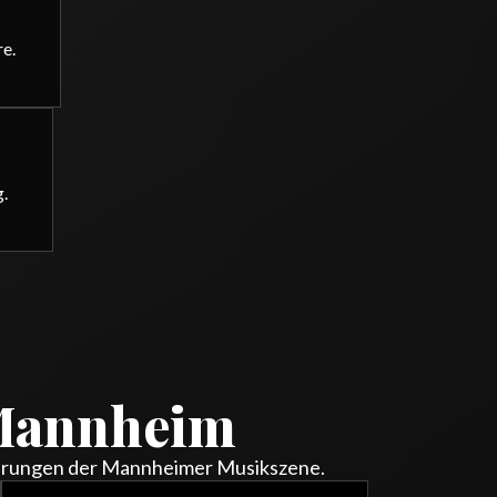
re.
.
r Mannheim
rderungen der Mannheimer Musikszene.