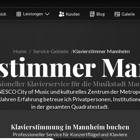
mich
Leistungen
Kunden
Blog
Galerie
Home
/
Service-Gebiete
/
Klavierstimmer Mannheim
rstimmer M
sioneller Klavierservice für die Musikstadt M
ESCO City of Music und kulturelles Zentrum der Metropo
Jahren Erfahrung betreue ich Privatpersonen, Institution
in der gesamten Quadratestadt.
Klavierstimmung in Mannheim buchen
Professioneller Service für Konzertflügel und Klaviere