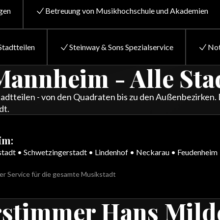
gen
Betreuung von Musikhochschule und Akademien
Stadtteilen
Steinway & Sons Spezialservice
Not
Mannheim - Alle Stad
adtteilen - von den Quadraten bis zu den Außenbezirken.
dt.
im:
tadt • Schwetzingerstadt • Lindenhof • Neckarau • Feudenheim 
ler Service für die gesamte Musikstadt
stimmer Hans Milde