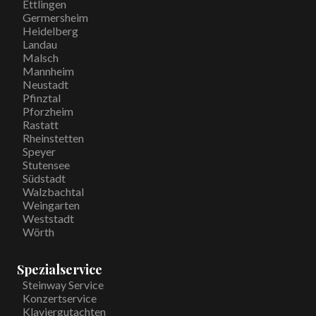
Ettlingen
Germersheim
Heidelberg
Landau
Malsch
Mannheim
Neustadt
Pfinztal
Pforzheim
Rastatt
Rheinstetten
Speyer
Stutensee
Südstadt
Walzbachtal
Weingarten
Weststadt
Wörth
Spezialservice
Steinway Service
Konzertservice
Klaviergutachten