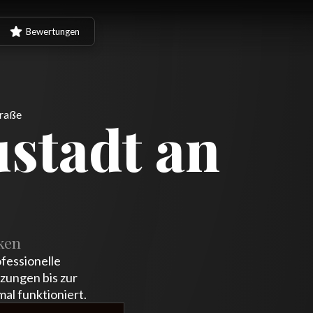
Bewertungen
traße
ustadt an
ken
fessionelle
zungen bis zur
al funktioniert.