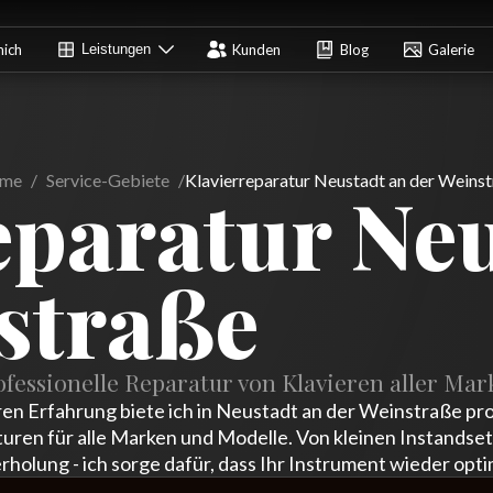
mich
Leistungen
Kunden
Blog
Galerie
me
/
Service-Gebiete
/
Klavierreparatur Neustadt an der Weins
eparatur Ne
straße
ofessionelle Reparatur von Klavieren aller Mar
ren Erfahrung biete ich in Neustadt an der Weinstraße pro
turen für alle Marken und Modelle. Von kleinen Instandset
holung - ich sorge dafür, dass Ihr Instrument wieder optim