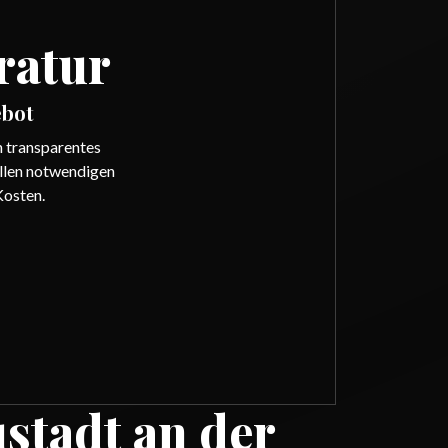
ratur
bot
in transparentes
llen notwendigen
Kosten.
ustadt an der