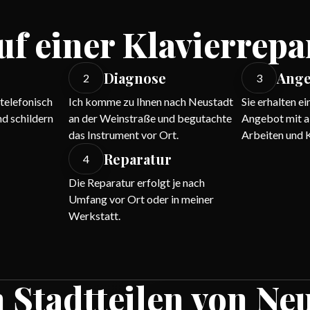
uf einer Klavierrepa
Diagnose
Ange
2
3
 telefonisch
Ich komme zu Ihnen nach Neustadt
Sie erhalten e
d schildern
an der Weinstraße und begutachte
Angebot mit a
das Instrument vor Ort.
Arbeiten und 
Reparatur
4
Die Reparatur erfolgt je nach
Umfang vor Ort oder in meiner
Werkstatt.
n Stadtteilen von Ne