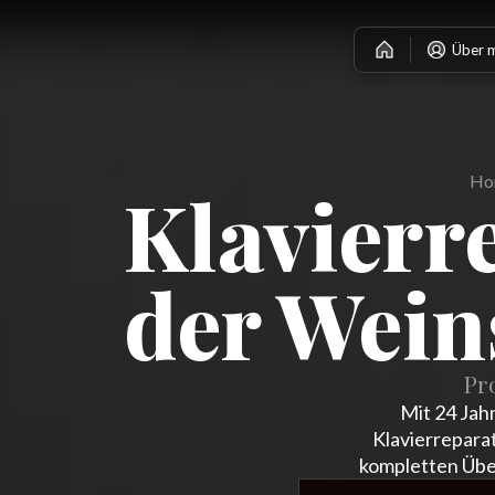
Über 
Ho
Klavierr
der Wein
Pr
Mit 24 Jah
Klavierrepara
kompletten Über