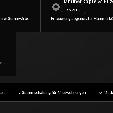
Hammerköpfe & Filz
ab 200€
ckerer Stimmwirbel
Erneuerung abgenutzter Hammerkö
nik
ten
Stummschaltung für Mietwohnungen
Moder